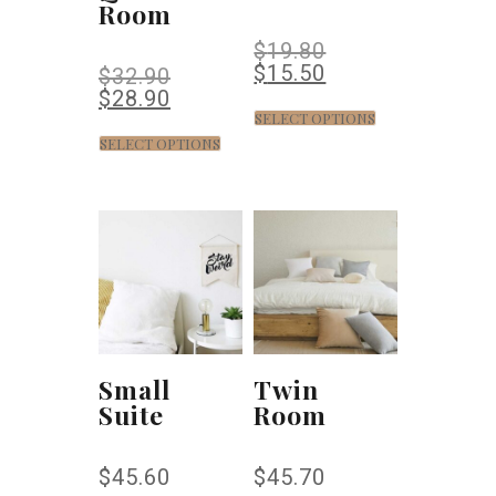
Room
$
19.80
$
15.50
$
32.90
$
28.90
SELECT OPTIONS
SELECT OPTIONS
Small
Twin
Suite
Room
$
45.60
$
45.70