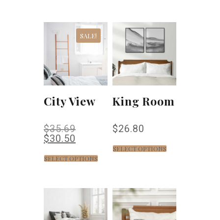
SALE!
City View
King Room
$
35.69
$
26.80
$
30.50
SELECT OPTIONS
SELECT OPTIONS