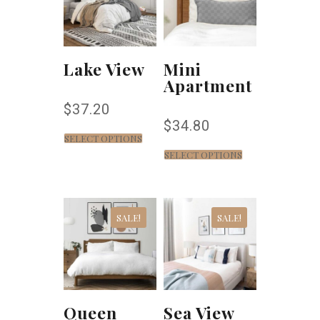
Lake View
Mini
Apartment
$
37.20
$
34.80
SELECT OPTIONS
SELECT OPTIONS
SALE!
SALE!
Queen
Sea View